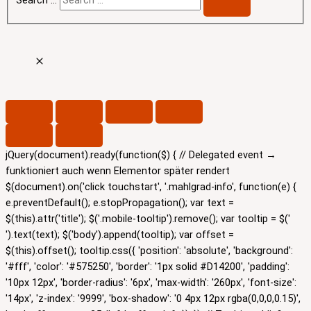
jQuery(document).ready(function($) { // Delegated event →
funktioniert auch wenn Elementor später rendert
$(document).on('click touchstart', '.mahlgrad-info', function(e) {
e.preventDefault(); e.stopPropagation(); var text =
$(this).attr('title'); $('.mobile-tooltip').remove(); var tooltip = $('
').text(text); $('body').append(tooltip); var offset =
$(this).offset(); tooltip.css({ 'position': 'absolute', 'background':
'#fff', 'color': '#575250', 'border': '1px solid #D14200', 'padding':
'10px 12px', 'border-radius': '6px', 'max-width': '260px', 'font-size':
'14px', 'z-index': '9999', 'box-shadow': '0 4px 12px rgba(0,0,0,0.15)',