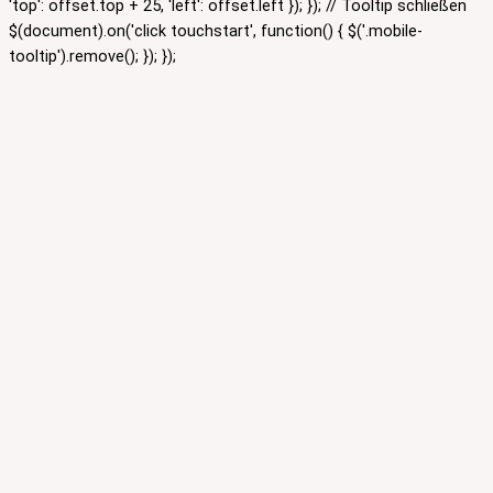
'top': offset.top + 25, 'left': offset.left }); }); // Tooltip schließen
$(document).on('click touchstart', function() { $('.mobile-
tooltip').remove(); }); });