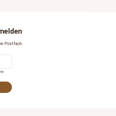
melden
in Postfach.
ann