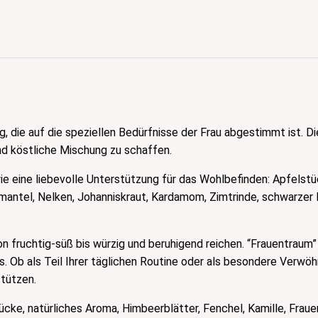
g, die auf die speziellen Bedürfnisse der Frau abgestimmt ist.
d köstliche Mischung zu schaffen.
wie eine liebevolle Unterstützung für das Wohlbefinden: Apfels
enmantel, Nelken, Johanniskraut, Kardamom, Zimtrinde, schwarze
fruchtig-süß bis würzig und beruhigend reichen. “Frauentraum” is
 Ob als Teil Ihrer täglichen Routine oder als besondere Verwö
tützen.
cke, natürliches Aroma, Himbeerblätter, Fenchel, Kamille, Frau