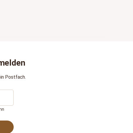
melden
in Postfach.
ann