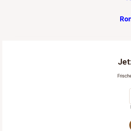
Ron
Jet
Frisch