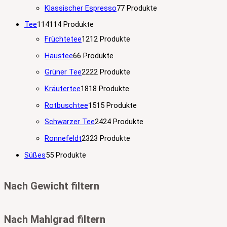
Klassischer Espresso
7
7 Produkte
Tee
114
114 Produkte
Früchtetee
12
12 Produkte
Haustee
6
6 Produkte
Grüner Tee
22
22 Produkte
Kräutertee
18
18 Produkte
Rotbuschtee
15
15 Produkte
Schwarzer Tee
24
24 Produkte
Ronnefeldt
23
23 Produkte
Süßes
5
5 Produkte
Nach Gewicht filtern
Nach Mahlgrad filtern