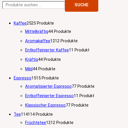
SUCHE
Kaffee
25
25 Produkte
Mittelkräftig
4
4 Produkte
Aromakaffee
12
12 Produkte
Entkoffeinierter Kaffee
1
1 Produkt
Kräftig
4
4 Produkte
Mild
4
4 Produkte
Espresso
15
15 Produkte
Aromatisierter Espresso
7
7 Produkte
Entkoffeinierter Espresso
1
1 Produkt
Klassischer Espresso
7
7 Produkte
Tee
114
114 Produkte
Früchtetee
12
12 Produkte