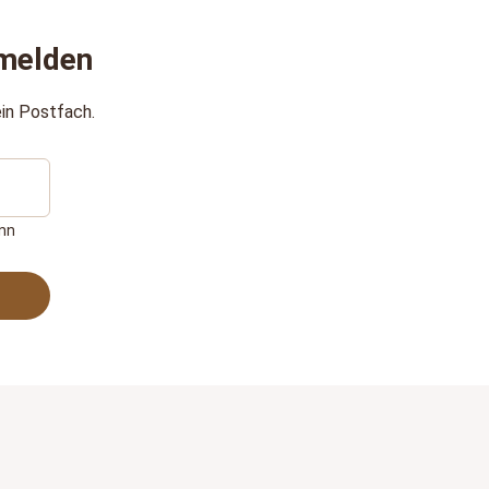
melden
in Postfach.
ann