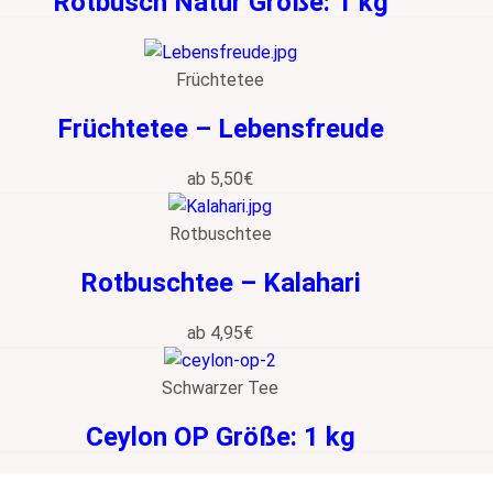
Rotbusch Natur Größe: 1 kg
Früchtetee
Früchtetee – Lebensfreude
ab
5,50
€
Rotbuschtee
Rotbuschtee – Kalahari
ab
4,95
€
Schwarzer Tee
Ceylon OP Größe: 1 kg