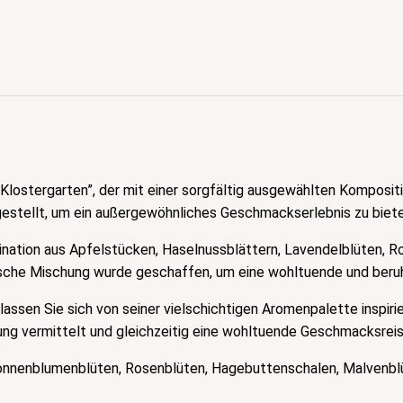
ostergarten”, der mit einer sorgfältig ausgewählten Komposition
tellt, um ein außergewöhnliches Geschmackserlebnis zu biete
bination aus Apfelstücken, Haselnussblättern, Lavendelblüten, R
ische Mischung wurde geschaffen, um eine wohltuende und beru
 lassen Sie sich von seiner vielschichtigen Aromenpalette inspir
ung vermittelt und gleichzeitig eine wohltuende Geschmacksreise
Sonnenblumenblüten, Rosenblüten, Hagebuttenschalen, Malvenblü