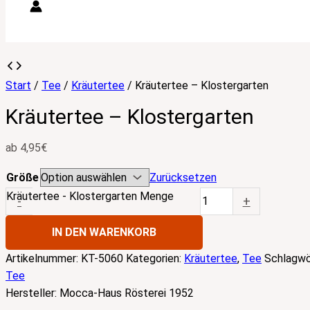
Start
/
Tee
/
Kräutertee
/ Kräutertee – Klostergarten
Kräutertee – Klostergarten
ab
4,95
€
Größe
Zurücksetzen
Kräutertee - Klostergarten Menge
-
+
IN DEN WARENKORB
Artikelnummer:
KT-5060
Kategorien:
Kräutertee
,
Tee
Schlagwö
Tee
Hersteller:
Mocca-Haus Rösterei 1952