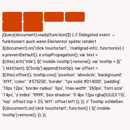
jQuery(document).ready(function($) { // Delegated event →
funktioniert auch wenn Elementor später rendert
$(document).on('click touchstart', '.mahlgrad-info', function(e) {
e.preventDefault(); e.stopPropagation(); var text =
$(this).attr('title'); $('.mobile-tooltip').remove(); var tooltip = $('
').text(text); $('body').append(tooltip); var offset =
$(this).offset(); tooltip.css({ 'position': 'absolute', 'background':
'#fff', 'color': '#575250', 'border': '1px solid #D14200', 'padding':
'10px 12px', 'border-radius': '6px', 'max-width': '260px', 'font-size':
'14px', 'z-index': '9999', 'box-shadow': '0 4px 12px rgba(0,0,0,0.15)',
'top': offset.top + 25, 'left': offset.left }); }); // Tooltip schließen
$(document).on('click touchstart', function() { $('.mobile-
tooltip').remove(); }); });