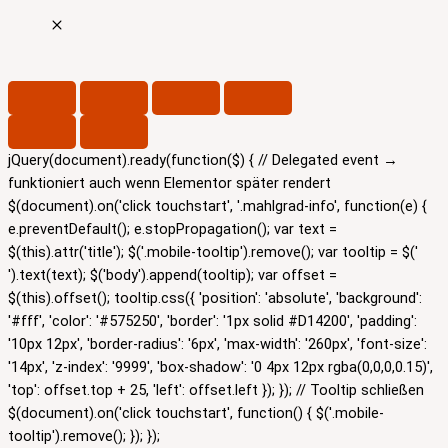
jQuery(document).ready(function($) { // Delegated event →
funktioniert auch wenn Elementor später rendert
$(document).on('click touchstart', '.mahlgrad-info', function(e) {
e.preventDefault(); e.stopPropagation(); var text =
$(this).attr('title'); $('.mobile-tooltip').remove(); var tooltip = $('
').text(text); $('body').append(tooltip); var offset =
$(this).offset(); tooltip.css({ 'position': 'absolute', 'background':
'#fff', 'color': '#575250', 'border': '1px solid #D14200', 'padding':
'10px 12px', 'border-radius': '6px', 'max-width': '260px', 'font-size':
'14px', 'z-index': '9999', 'box-shadow': '0 4px 12px rgba(0,0,0,0.15)',
'top': offset.top + 25, 'left': offset.left }); }); // Tooltip schließen
$(document).on('click touchstart', function() { $('.mobile-
tooltip').remove(); }); });