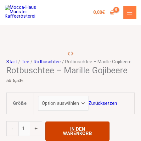
Zum
Main
Rotbuschtee
Search
Inhalt
Menu
-
…
0,00
€
springen
Marille
Gojibeere
Menge
Start
/
Tee
/
Rotbuschtee
/ Rotbuschtee – Marille Gojibeere
Rotbuschtee – Marille Gojibeere
ab
5,50
€
Zurücksetzen
Größe
-
+
IN DEN
WARENKORB