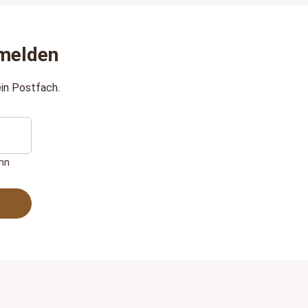
melden
in Postfach.
ann